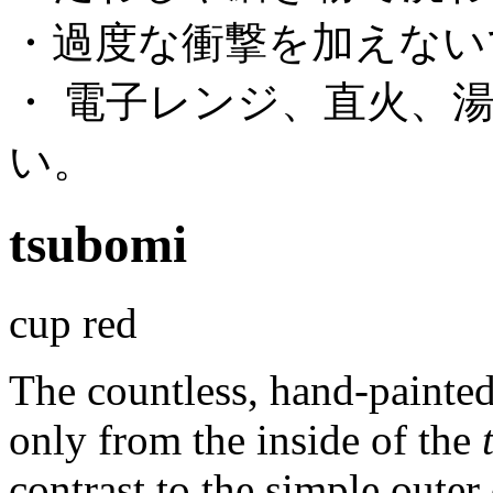
・過度な衝撃を加えない
・ 電子レンジ、直火、
い。
tsubomi
cup red
The countless, hand-painted 
only from the inside of the
contrast to the simple outer