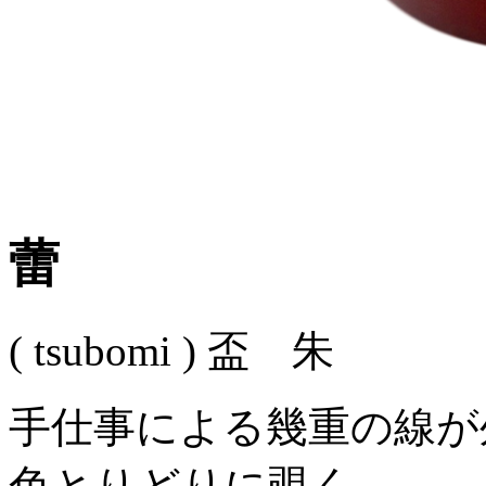
蕾
( tsubomi )
盃 朱
手仕事による幾重の線が
色とりどりに覗く、