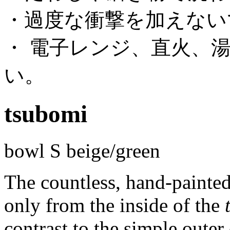
・過度な衝撃を加えない
・ 電子レンジ、直火、
い。
tsubomi
bowl S beige/green
The countless, hand-painted 
only from the inside of the
contrast to the simple outer